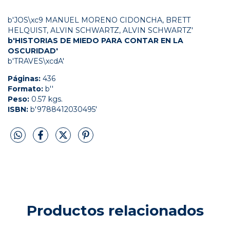
b'JOS\xc9 MANUEL MORENO CIDONCHA, BRETT
HELQUIST, ALVIN SCHWARTZ, ALVIN SCHWARTZ'
b'HISTORIAS DE MIEDO PARA CONTAR EN LA
OSCURIDAD'
b'TRAVES\xcdA'
Páginas:
436
Formato:
b''
Peso:
0.57 kgs.
ISBN:
b'9788412030495'
Productos relacionados