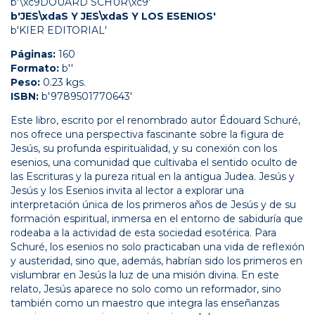
b'\xc9DOUARD SCHUR\xc9'
b'JES\xdaS Y JES\xdaS Y LOS ESENIOS'
b'KIER EDITORIAL'
Páginas:
160
Formato:
b''
Peso:
0.23 kgs.
ISBN:
b'9789501770643'
Este libro, escrito por el renombrado autor Édouard Schuré,
nos ofrece una perspectiva fascinante sobre la figura de
Jesús, su profunda espiritualidad, y su conexión con los
esenios, una comunidad que cultivaba el sentido oculto de
las Escrituras y la pureza ritual en la antigua Judea. Jesús y
Jesús y los Esenios invita al lector a explorar una
interpretación única de los primeros años de Jesús y de su
formación espiritual, inmersa en el entorno de sabiduría que
rodeaba a la actividad de esta sociedad esotérica. Para
Schuré, los esenios no solo practicaban una vida de reflexión
y austeridad, sino que, además, habrían sido los primeros en
vislumbrar en Jesús la luz de una misión divina. En este
relato, Jesús aparece no solo como un reformador, sino
también como un maestro que integra las enseñanzas