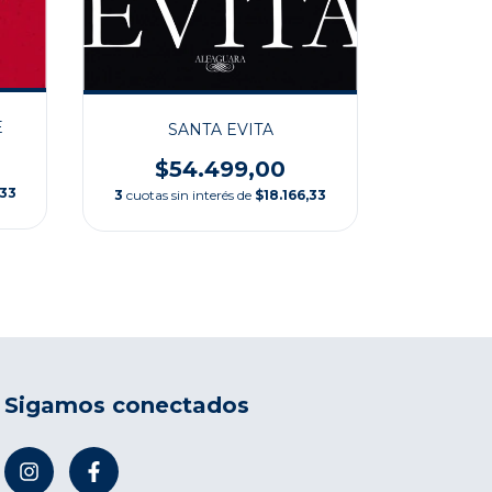
LAS MA
E
SANTA EVITA
$2
3
cuotas s
$54.499,00
,33
3
cuotas sin interés de
$18.166,33
Sigamos conectados