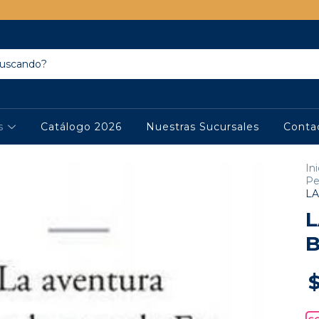
os
Catálogo 2026
Nuestras Sucursales
Conta
Ini
Pe
LA
L
B