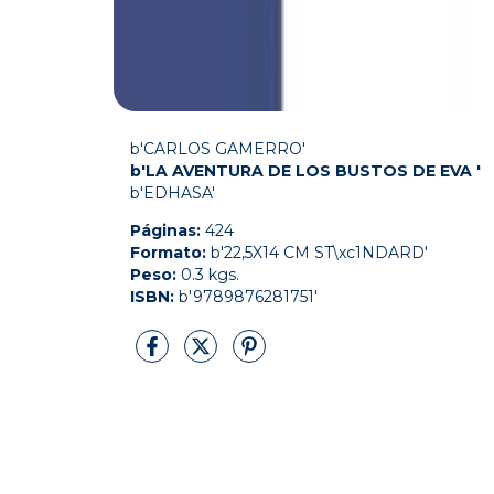
b'CARLOS GAMERRO'
b'LA AVENTURA DE LOS BUSTOS DE EVA '
b'EDHASA'
Páginas:
424
Formato:
b'22,5X14 CM ST\xc1NDARD'
Peso:
0.3 kgs.
ISBN:
b'9789876281751'