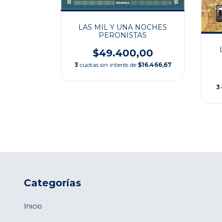
LAS MIL Y UNA NOCHES
PERONISTAS
$49.400,00
IZA
3
cuotas sin interés de
$16.466,67
00
$9.166,67
3
Categorías
Inicio