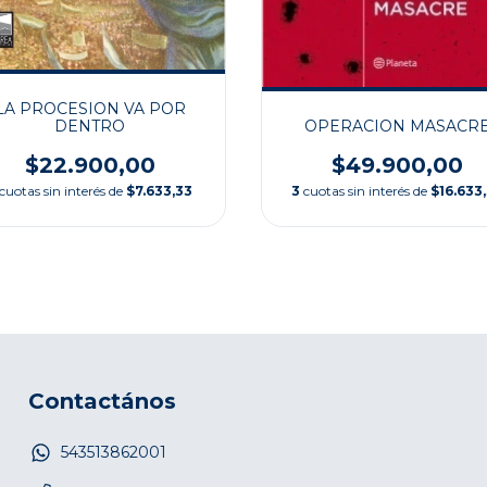
LA PROCESION VA POR
DENTRO
OPERACION MASACR
$22.900,00
$49.900,00
cuotas sin interés de
$7.633,33
3
cuotas sin interés de
$16.633
Contactános
543513862001