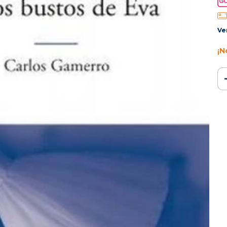
Ve
¡N