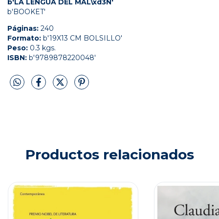
b'LA LENGUA DEL MAL\xd3N'
b'BOOKET'
Páginas:
240
Formato:
b'19X13 CM BOLSILLO'
Peso:
0.3 kgs.
ISBN:
b'9789878220048'
Productos relacionados