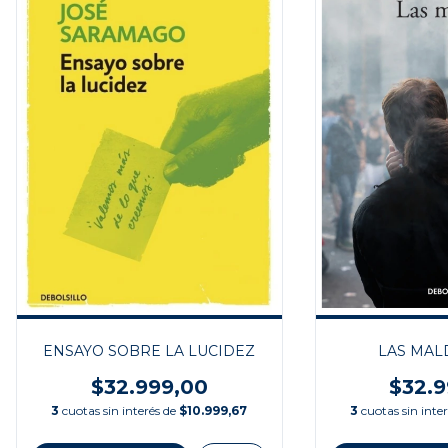
ENSAYO SOBRE LA LUCIDEZ
LAS MAL
$32.999,00
$32.9
3
cuotas sin interés de
$10.999,67
3
cuotas sin inte