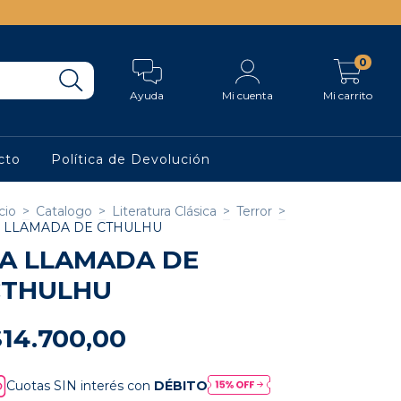
0
Ayuda
Mi cuenta
Mi carrito
cto
Política de Devolución
cio
>
Catalogo
>
Literatura Clásica
>
Terror
>
A LLAMADA DE CTHULHU
A LLAMADA DE
CTHULHU
$14.700,00
Cuotas SIN interés con
DÉBITO