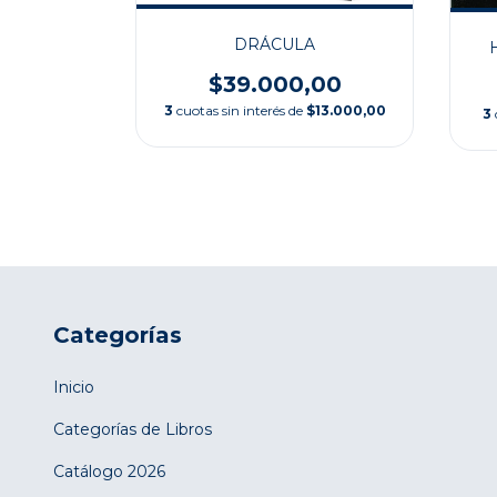
DRÁCULA
PECTROS
MPIROS
$39.000,00
00
3
cuotas sin interés de
$13.000,00
3
$5.066,67
Categorías
Inicio
Categorías de Libros
Catálogo 2026