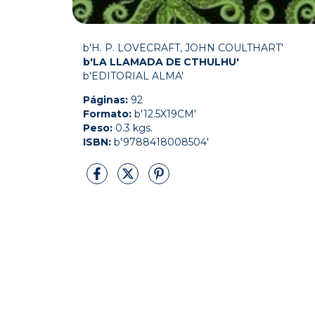
b'H. P. LOVECRAFT, JOHN COULTHART'
b'LA LLAMADA DE CTHULHU'
b'EDITORIAL ALMA'
Páginas:
92
Formato:
b'12.5X19CM'
Peso:
0.3 kgs.
ISBN:
b'9788418008504'