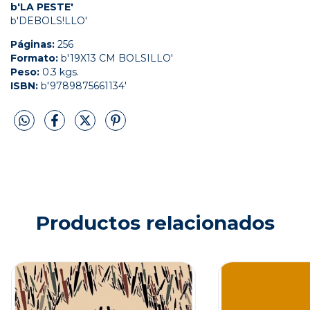
b'LA PESTE'
b'DEBOLS!LLO'
Páginas:
256
Formato:
b'19X13 CM BOLSILLO'
Peso:
0.3 kgs.
ISBN:
b'9789875661134'
Productos relacionados