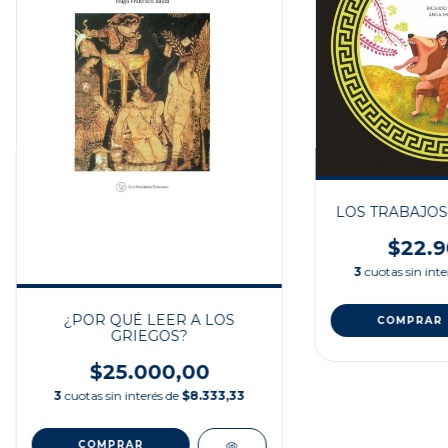
LOS TRABAJOS
$22.9
3
cuotas sin int
¿POR QUÉ LEER A LOS
GRIEGOS?
$25.000,00
3
cuotas sin interés de
$8.333,33