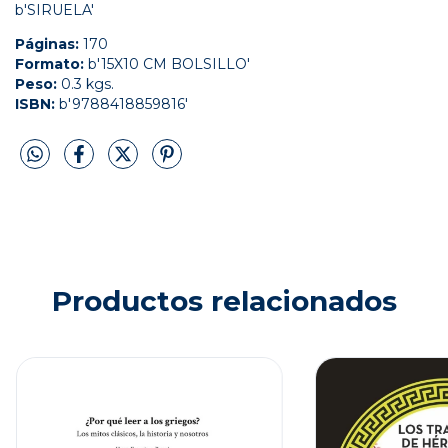
b'SIRUELA'
Páginas:
170
Formato:
b'15X10 CM BOLSILLO'
Peso:
0.3 kgs.
ISBN:
b'9788418859816'
Productos relacionados