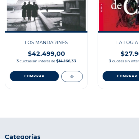
LOS MANDARINES
LA LOGIA
$42.499,00
$27.9
3
cuotas sin interés de
$14.166,33
3
cuotas sin inte
Categorías