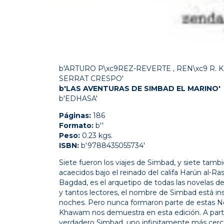
b'ARTURO P\xc9REZ-REVERTE , REN\xc9 
SERRAT CRESPO'
b'LAS AVENTURAS DE SIMBAD EL MARINO'
b'EDHASA'
Páginas:
186
Formato:
b''
Peso:
0.23 kgs.
ISBN:
b'9788435055734'
Siete fueron los viajes de Simbad, y siete tamb
acaecidos bajo el reinado del califa Harún al-Ra
Bagdad, es el arquetipo de todas las novelas de
y tantos lectores, el nombre de Simbad está i
noches. Pero nunca formaron parte de estas No
Khawam nos demuestra en esta edición. A parti
verdadero Simbad, uno infinitamente más cerca