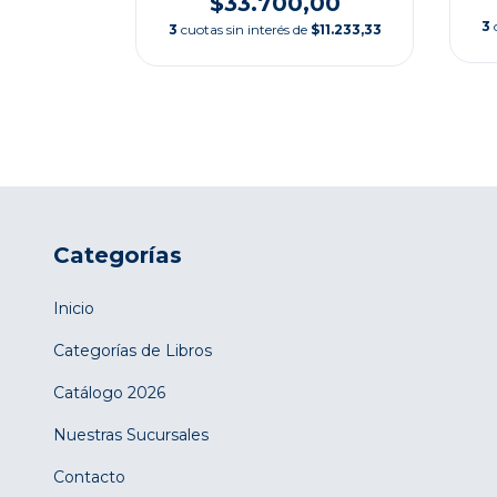
$33.700,00
$15.000,00
3
3
cuotas sin interés de
$11.233,33
Categorías
Inicio
Categorías de Libros
Catálogo 2026
Nuestras Sucursales
Contacto