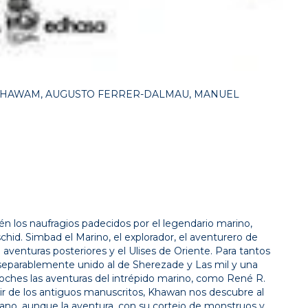
R. KHAWAM, AUGUSTO FERRER-DALMAU, MANUEL
ién los naufragios padecidos por el legendario marino,
schid. Simbad el Marino, el explorador, el aventurero de
 aventuras posteriores y el Ulises de Oriente. Para tantos
nseparablemente unido al de Sherezade y Las mil y una
ches las aventuras del intrépido marino, como René R.
r de los antiguos manuscritos, Khawan nos descubre al
no, aunque la aventura, con su cortejo de monstruos y