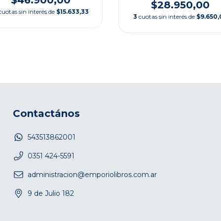
$28.950,00
cuotas sin interés de
$15.633,33
3
cuotas sin interés de
$9.650,
Contactános
543513862001
0351 424-5591
administracion@emporiolibros.com.ar
9 de Julio 182