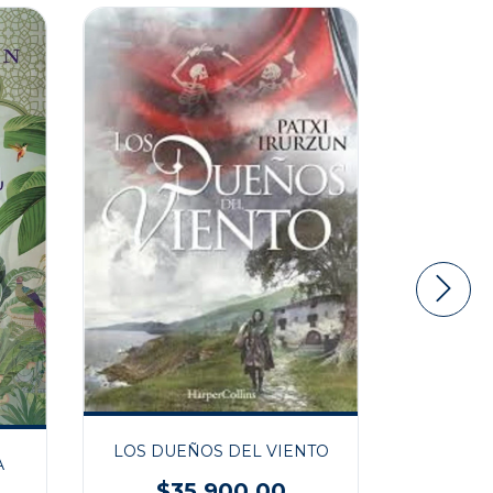
LOS DUEÑOS DEL VIENTO
A
EL ENIG
$35.900,00