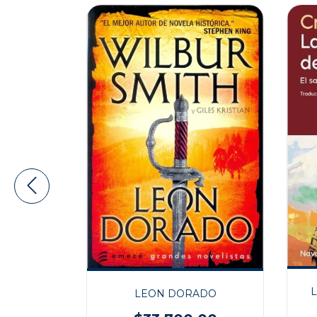
ÍAS DEL
GH
LEON DORADO
,00