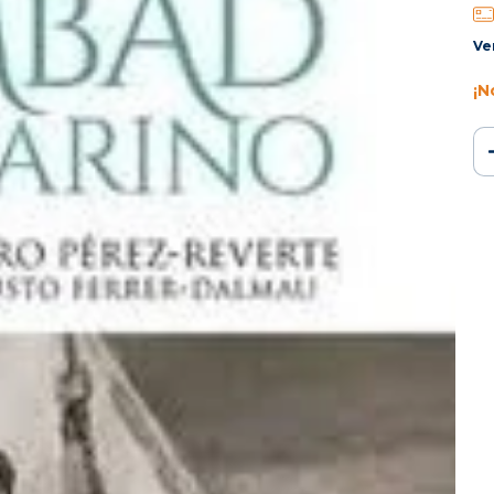
Ve
¡N