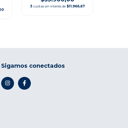
$5
3
cuotas sin interés de
$11.966,67
00
3
cuotas si
Sigamos conectados