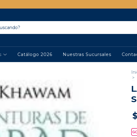
os
Catálogo 2026
Nuestras Sucursales
Conta
Ini
>
L
S