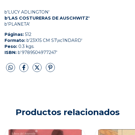
b'LUCY ADLINGTON'
b'LAS COSTURERAS DE AUSCHWITZ'
b'PLANETA'
Páginas:
512
Formato:
b'23X15 CM ST\xc1NDARD'
Peso:
0.3 kgs.
ISBN:
b'9789504977247'
Productos relacionados