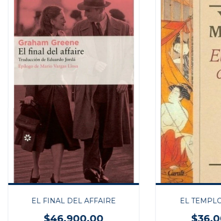
EL FINAL DEL AFFAIRE
EL TEMPLO
$46.900,00
$36.0