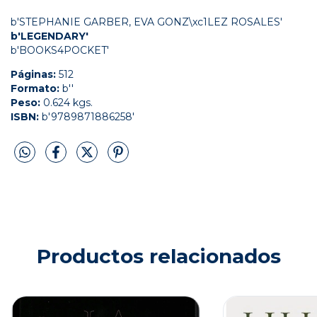
b'STEPHANIE GARBER, EVA GONZ\xc1LEZ ROSALES'
b'LEGENDARY'
b'BOOKS4POCKET'
Páginas:
512
Formato:
b''
Peso:
0.624 kgs.
ISBN:
b'9789871886258'
Productos relacionados