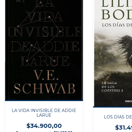
LA VIDA INVISIBLE DE ADDIE
LARUE
LOS DÍAS D
$34.900,00
$31.4