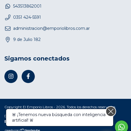
543513862001
0351 424-5591
administracion@emporiolibros.com.ar
9 de Julio 182
Sigamos conectados
Copyright El Emporio Libros - 2026. Todos los derechos reservados.
🚨 ¡Tenemos nueva búsqueda con inteligencia
Defensa de las y los consumidores. Para reclamos
ingresá acá.
/
artificial! 🚨
Botón de arrepentimiento