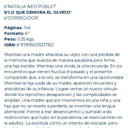
b'NATALIA NEO POBLET'
b'LO QUE DEMORA EL OLVIDO'
b'CORREGIDOR'
Páginas:
144
Formato:
b''
Peso:
0.35 kgs.
ISBN:
b'9789500533782'
Mientras una madre atraviesa su vejez con una pérdida de
la memoria que avanza de manera paulatina pero firme,
una hija escribe. Mientras una olvida, la otra recuerda. En los
encuentros que tienen fluctúa el pasado y el presente
compartido que, a la vez, se transforma en una oportunidad.
Mientras la hija cuida de su madre, aparecen recuerdos y
anécdotas de su infancia. Logran armar un nuevo vínculo
donde los reproches desaparecen y las complicidades se
amplían. Una madre que por momentos es una niña y una
hija que no se resiste a perderla, se inventan una lengua
atemporal. Frente a ese desencuentro y sumado a las
restricciones que hubo en la pandemia, se reencuentran en
la adultez. La escritura como un intento de rescatar, pero