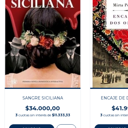
SANGRE SICILIANA
ENCAJE DE 
$34.000,00
$41.9
3
cuotas sin interés de
$11.333,33
3
cuotas sin inte