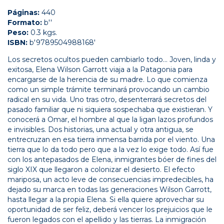
Páginas:
440
Formato:
b''
Peso:
0.3 kgs.
ISBN:
b'9789504988168'
Los secretos ocultos pueden cambiarlo todo... Joven, linda y
exitosa, Elena Wilson Garrott viaja a la Patagonia para
encargarse de la herencia de su madre. Lo que comienza
como un simple trámite terminará provocando un cambio
radical en su vida. Uno tras otro, desenterrará secretos del
pasado familiar que ni siquiera sospechaba que existieran. Y
conocerá a Omar, el hombre al que la ligan lazos profundos
e invisibles. Dos historias, una actual y otra antigua, se
entrecruzan en esa tierra inmensa barrida por el viento. Una
tierra que lo da todo pero que a la vez lo exige todo. Así fue
con los antepasados de Elena, inmigrantes bóer de fines del
siglo XIX que llegaron a colonizar el desierto. El efecto
mariposa, un acto leve de consecuencias impredecibles, ha
dejado su marca en todas las generaciones Wilson Garrott,
hasta llegar a la propia Elena. Si ella quiere aprovechar su
oportunidad de ser feliz, deberá vencer los prejuicios que le
fueron legados con el apellido y las tierras. La inmigración