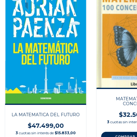
MATEMAT
CONC
$32.5
LA MATEMATICA DEL FUTURO
3
cuotas sin inte
$47.499,00
3
cuotas sin interés de
$15.833,00