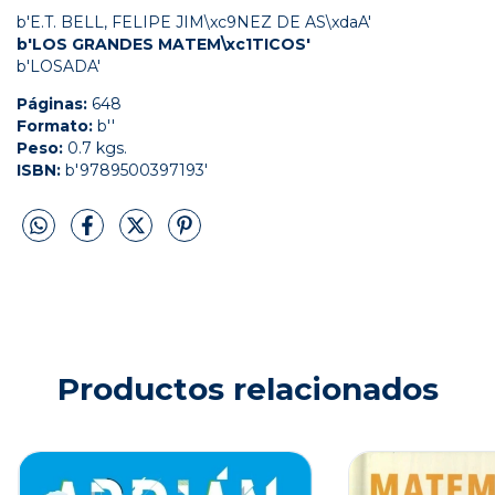
b'E.T. BELL, FELIPE JIM\xc9NEZ DE AS\xdaA'
b'LOS GRANDES MATEM\xc1TICOS'
b'LOSADA'
Páginas:
648
Formato:
b''
Peso:
0.7 kgs.
ISBN:
b'9789500397193'
Productos relacionados