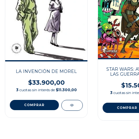
STAR WARS: 
LA INVENCIÓN DE MOREL
LAS GUERRA
$33.900,00
$15.5
3
cuotas sin interés de
$11.300,00
3
cuotas sin int