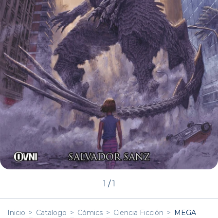
1
/
1
Inicio
>
Catalogo
>
Cómics
>
Ciencia Ficción
>
MEGA