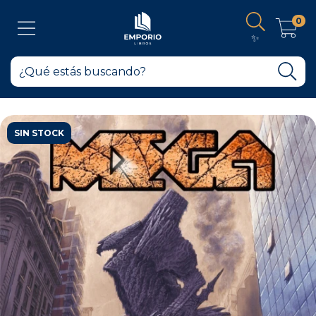
0
✨
SIN STOCK