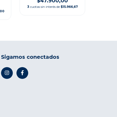
$47.900,00
3
cuotas s
3
cuotas sin interés de
$15.966,67
,00
Sigamos conectados