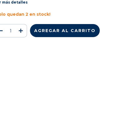
r más detalles
olo quedan
2
en stock!