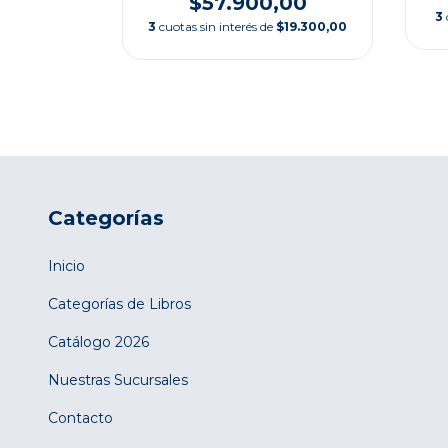
,00
$57.900,00
3
$17.633,33
3
cuotas sin interés de
$19.300,00
Categorías
Inicio
Categorías de Libros
Catálogo 2026
Nuestras Sucursales
Contacto