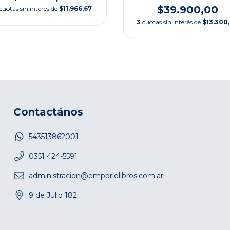
$39.900,00
cuotas sin interés de
$11.966,67
3
cuotas sin interés de
$13.300
Contactános
543513862001
0351 424-5591
administracion@emporiolibros.com.ar
9 de Julio 182