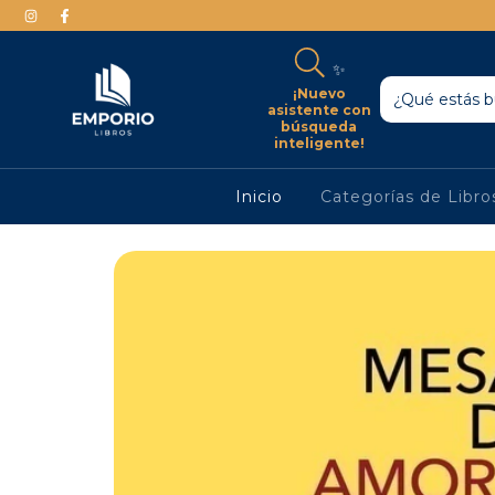
✨
¡Nuevo
asistente con
búsqueda
inteligente!
Inicio
Categorías de Libr