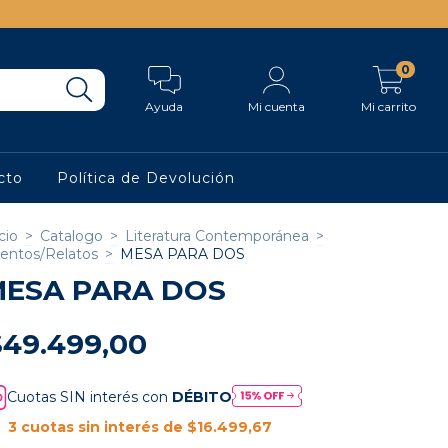
0
Ayuda
Mi cuenta
Mi carrito
cto
Política de Devolución
cio
>
Catalogo
>
Literatura Contemporánea
>
entos/Relatos
>
MESA PARA DOS
ESA PARA DOS
$49.499,00
Cuotas SIN interés con
DÉBITO
3
cuotas sin interés de
$16.499,67