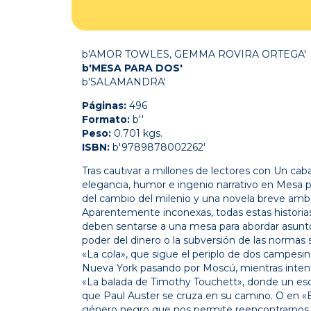
b'AMOR TOWLES, GEMMA ROVIRA ORTEGA'
b'MESA PARA DOS'
b'SALAMANDRA'
Páginas:
496
Formato:
b''
Peso:
0.701 kgs.
ISBN:
b'9789878002262'
Tras cautivar a millones de lectores con Un ca
elegancia, humor e ingenio narrativo en Mesa pa
del cambio del milenio y una novela breve amb
Aparentemente inconexas, todas estas histori
deben sentarse a una mesa para abordar asuntos
poder del dinero o la subversión de las normas
«La cola», que sigue el periplo de dos campesin
Nueva York pasando por Moscú, mientras intentan
«La balada de Timothy Touchett», donde un escr
que Paul Auster se cruza en su camino. O en «
género negro que nos permite reencontrarnos 