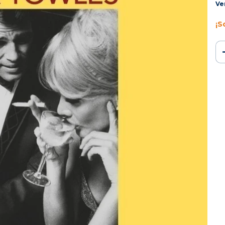
Ve
¡S