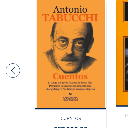
P
 TI
CUENTOS