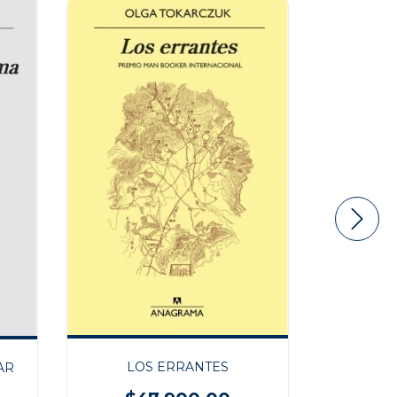
SE BU
LOS ERRANTES
AR
$2