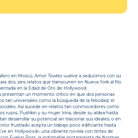
ballero en Moscú, Amor Towles vuelve a seducirnos con su
ra dos, seis relatos que transcurren en Nueva York al filo
ientada en la Edad de Oro de Hollywood.
as presentan un momento crítico en que dos personas
 tan universales como la búsqueda de la felicidad, el
 sociales. Así sucede en relatos tan conmovedores como
os rusos, Pushkin y su mujer Irina, desde su aldea hasta
 desarrollar su potencial sin traicionar sus ideales; o en
itor frustrado acepta un trabajo poco edificante hasta
Eve en Hollywood», una vibrante novela con tintes de
con Evelyn Ross, la indomable protagonista de Normas