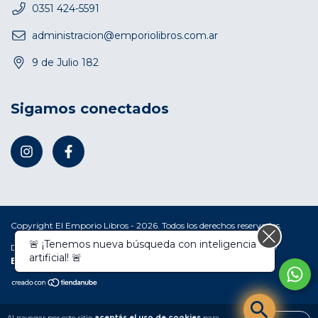
0351 424-5591
administracion@emporiolibros.com.ar
9 de Julio 182
Sigamos conectados
Copyright El Emporio Libros - 2026. Todos los derechos reservados.
🚨 ¡Tenemos nueva búsqueda con inteligencia
Defensa de las y los consumidores. Para reclamos
ingresá acá.
/
artificial! 🚨
Botón de arrepentimiento
Al navegar por este sitio
aceptás el uso de cookies
para