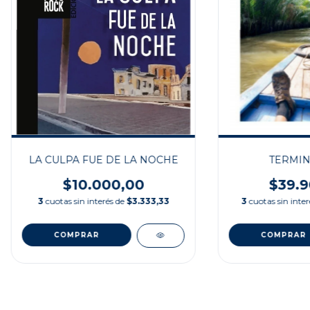
LA CULPA FUE DE LA NOCHE
TERMIN
$10.000,00
$39.9
3
cuotas sin interés de
$3.333,33
3
cuotas sin inte