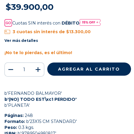
$39.900,00
Cuotas SIN interés con
DÉBITO
3
cuotas sin interés de
$13.300,00
Ver más detalles
¡No te lo pierdas, es el último!
b'FERNANDO BALMAYOR'
b'(NO) TODO EST\xc1 PERDIDO'
b'PLANETA'
Páginas:
248
Formato:
b'23X15 CM STANDARD'
Peso:
0.3 kgs.
ISBN:
b'9789504981817'