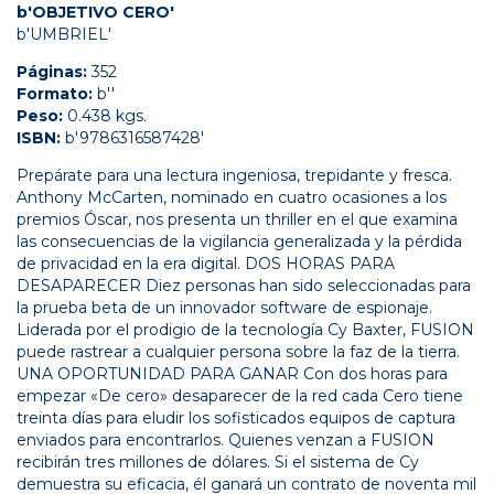
b'OBJETIVO CERO'
b'UMBRIEL'
Páginas:
352
Formato:
b''
Peso:
0.438 kgs.
ISBN:
b'9786316587428'
Prepárate para una lectura ingeniosa, trepidante y fresca.
Anthony McCarten, nominado en cuatro ocasiones a los
premios Óscar, nos presenta un thriller en el que examina
las consecuencias de la vigilancia generalizada y la pérdida
de privacidad en la era digital. DOS HORAS PARA
DESAPARECER Diez personas han sido seleccionadas para
la prueba beta de un innovador software de espionaje.
Liderada por el prodigio de la tecnología Cy Baxter, FUSION
puede rastrear a cualquier persona sobre la faz de la tierra.
UNA OPORTUNIDAD PARA GANAR Con dos horas para
empezar «De cero» desaparecer de la red cada Cero tiene
treinta días para eludir los sofisticados equipos de captura
enviados para encontrarlos. Quienes venzan a FUSION
recibirán tres millones de dólares. Si el sistema de Cy
demuestra su eficacia, él ganará un contrato de noventa mil