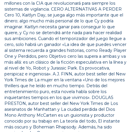
millones con la CIA que revolucionará para siempre los
sistemas de vigilancia. CERO ALTERNATIVAS A PERDER
Cero 10, Kaitlyn Day, se juega algo más importante que el
dinero; algo mucho más personal de lo que Cy podría
imaginar. Kaitlyn necesita ganar para conseguir lo que
quiere, y Cy no se detendrá ante nada para hacer realidad
sus ambiciones. Cuando el temporizador del juego llegue a
cero, solo habrá un ganador «La idea de que puedes vencer
al sistema recuerda a grandes historias, como Ready Player
One y Perdidos, pero Objetivo cero las supera a ambas y va
más allá: es un clásico de la ficción especulativa en la línea y
al nivel de Yo, Robot y Jurassic Park. Es provocativa,
perspicaz e ingeniosa». A.J. FINN, autor best seller del New
York Times de La mujer en la ventana «Uno de los mejores
thrillers que he leído en mucho tiempo. Detrás del
entretenimiento puro, esta novela habla sobre los
inquietantes tiempos en los que vivimos». DOUGLAS
PRESTON, autor best seller del New York Times de Los
asesinatos de Manhattan y La ciudad perdida del Dios
Mono Anthony McCarten es un guionista y productor
conocido por su trabajo en La teoría del todo, El instante
más oscuro y Bohemian Rhapsody. Además, ha sido