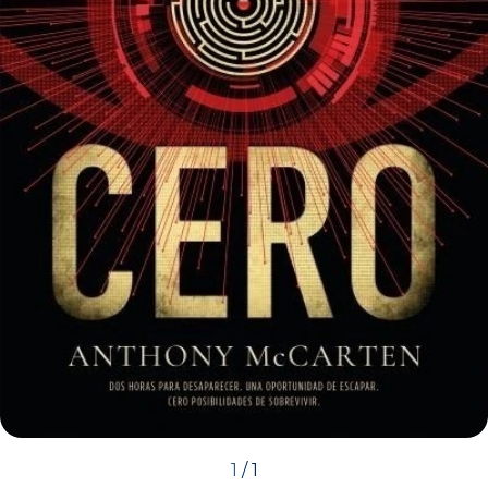
1
/
1