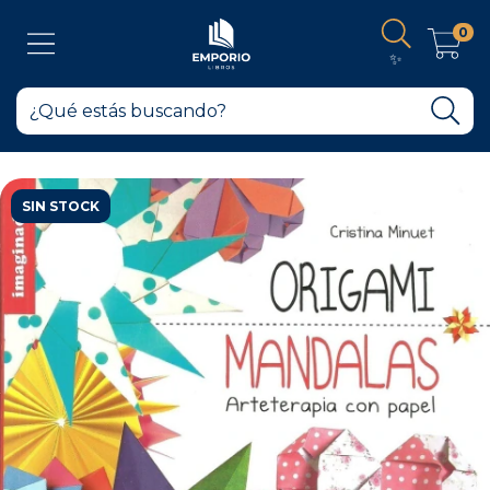
0
✨
SIN STOCK