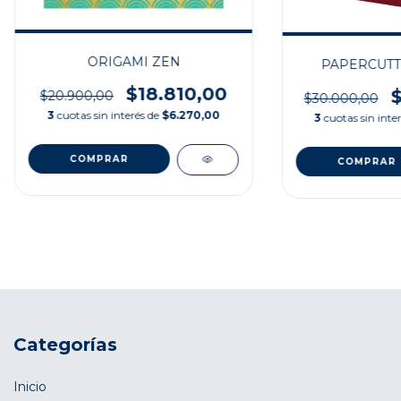
ORIGAMI ZEN
PAPERCUTT
$18.810,00
$20.900,00
$30.000,00
3
cuotas sin interés de
$6.270,00
3
cuotas sin inte
Categorías
Inicio