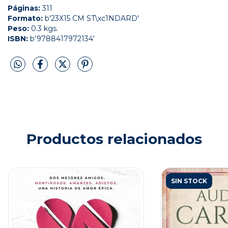
Páginas:
311
Formato:
b'23X15 CM ST\xc1NDARD'
Peso:
0.3 kgs.
ISBN:
b'9788417972134'
Productos relacionados
SIN STOCK