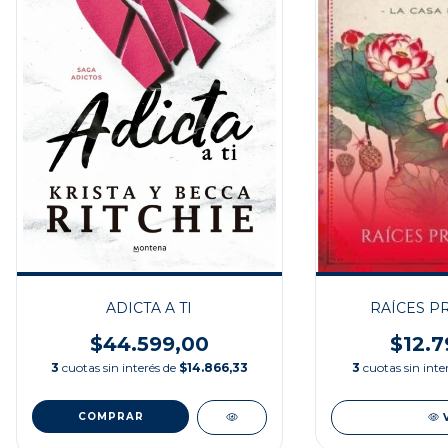
ADICTA A TI
RAÍCES P
$44.599,00
$12.7
3
cuotas sin interés de
$14.866,33
3
cuotas sin inte