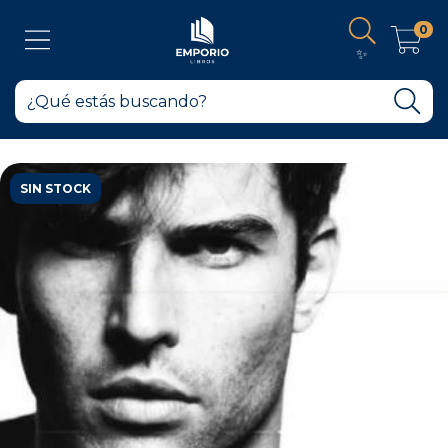
0
✨
SIN STOCK