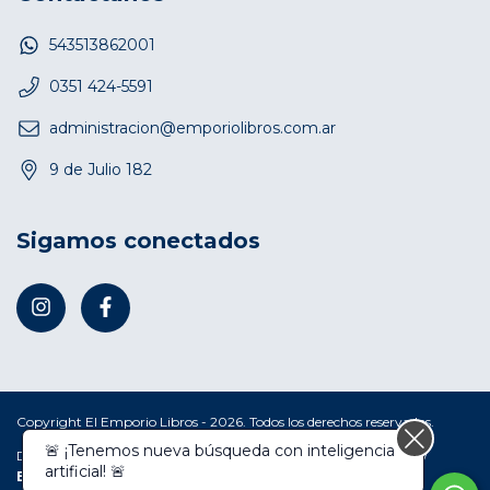
543513862001
0351 424-5591
administracion@emporiolibros.com.ar
9 de Julio 182
Sigamos conectados
Copyright El Emporio Libros - 2026. Todos los derechos reservados.
🚨 ¡Tenemos nueva búsqueda con inteligencia
Defensa de las y los consumidores. Para reclamos
ingresá acá.
/
artificial! 🚨
Botón de arrepentimiento