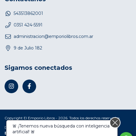
543513862001
0351 424-5591
administracion@emporiolibros.com.ar
9 de Julio 182
Sigamos conectados
Copyright El Emporio Libros - 2026. Todos los derechos reservados.
🚨 ¡Tenemos nueva búsqueda con inteligencia
Defensa de las y los consumidores. Para reclamos
ingresá acá.
/
artificial! 🚨
Botón de arrepentimiento