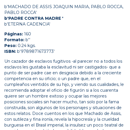
b'MACHADO DE ASSIS JOAQUIN MARIA, PABLO ROCCA,
PABLO ROCCA'
b'PADRE CONTRA MADRE '
b'ETERNA CADENCIA'
Páginas:
160
Formato:
b''
Peso:
0.24 kgs.
ISBN:
b'9789871673773'
Un cazador de esclavos fugitivos -al parecer no a todos los
esclavos les gustaba la esclavitud ni ser castigados- que a
punto de ser padre cae en desgracia debido a la creciente
competencia en su oficio; o un padre que, en el
cumpleaños veintidós de su hijo, y viendo sus cualidades, le
recomienda adoptar el oficio de figurón si a los cuarenta
quiere ser un hombre exitoso y ocupar las mejores
posiciones sociales sin hacer mucho, tan solo por la fama
construida, son algunos de los personajes y situaciones de
estos relatos. Doce cuentos en los que Machado de Assis,
con sutileza y fina ironía, revela la hipocresía y la crueldad
burguesa en el Brasil imperial, la insulsez un poco teatral de