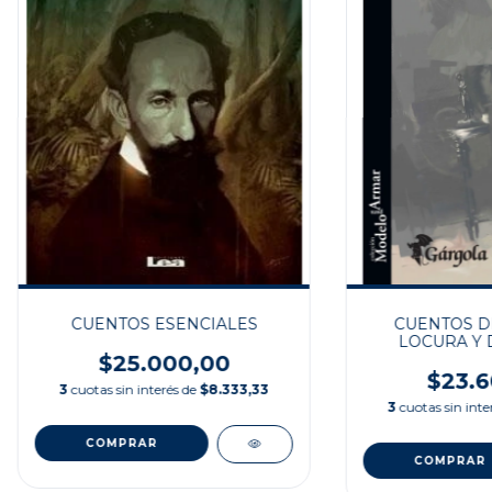
CUENTOS ESENCIALES
CUENTOS D
LOCURA Y 
$25.000,00
$23.6
3
cuotas sin interés de
$8.333,33
3
cuotas sin inte