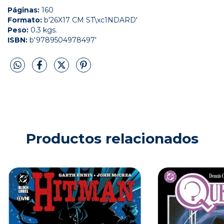
Páginas:
160
Formato:
b'26X17 CM ST\xc1NDARD'
Peso:
0.3 kgs.
ISBN:
b'9789504978497'
Productos relacionados