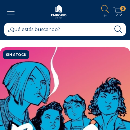
0
✨
SIN STOCK