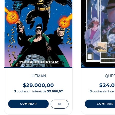
QUES
HITMAN
$24.0
$29.000,00
3
cuotas sin inte
3
cuotas sin interés de
$9.666,67