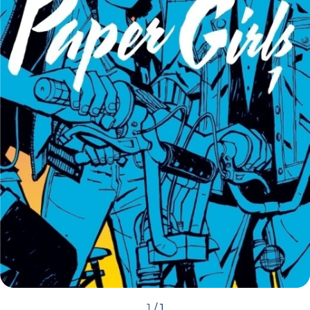
1
/
1