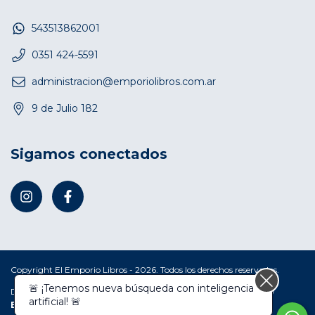
543513862001
0351 424-5591
administracion@emporiolibros.com.ar
9 de Julio 182
Sigamos conectados
Copyright El Emporio Libros - 2026. Todos los derechos reservados.
🚨 ¡Tenemos nueva búsqueda con inteligencia
Defensa de las y los consumidores. Para reclamos
ingresá acá.
/
artificial! 🚨
Botón de arrepentimiento