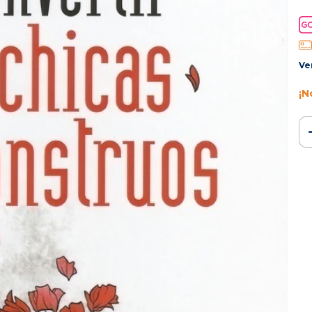
Ve
¡N