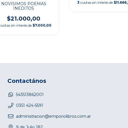
3
cuotas sin interés de
$11.666
NOVISIMOS POEMAS
INEDITOS
$21.000,00
cuotas sin interés de
$7.000,00
Contactános
543513862001
0351 424-5591
administracion@emporiolibros.com.ar
9 de Julio 182