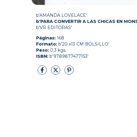
b'AMANDA LOVELACE'
b'PARA CONVERTIR A LAS CHICAS EN MON
b'VR EDITORAS'
Páginas:
168
Formato:
b'20 x13 CM BOLSILLO'
Peso:
0.3 kgs.
ISBN:
b'9789877477153'