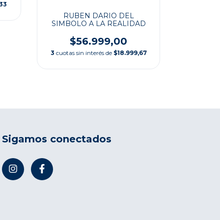
,33
POE
RUBEN DARIO DEL
SIMBOLO A LA REALIDAD
$5
$56.999,00
3
cuotas si
3
cuotas sin interés de
$18.999,67
Sigamos conectados