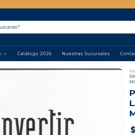
os
Catálogo 2026
Nuestras Sucursales
Conta
Ini
PA
M
P
L