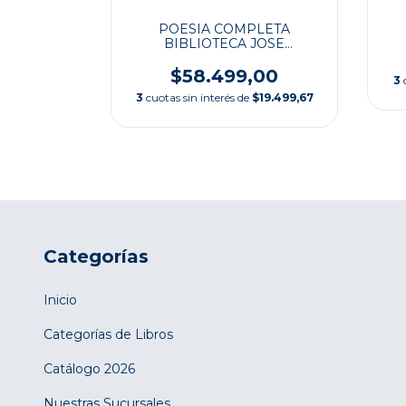
ENO
POESIA COMPLETA
BIBLIOTECA JOSE
SARAMAGO
,00
$58.499,00
3
$16.300,00
3
cuotas sin interés de
$19.499,67
Categorías
Inicio
Categorías de Libros
Catálogo 2026
Nuestras Sucursales