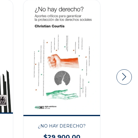
HISTORI
DE 
¿NO HAY DERECHO?
$2
$29.900,00