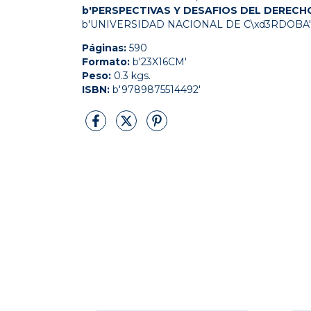
b'PERSPECTIVAS Y DESAFIOS DEL DEREC
b'UNIVERSIDAD NACIONAL DE C\xd3RDOBA'
Páginas:
590
Formato:
b'23X16CM'
Peso:
0.3 kgs.
ISBN:
b'9789875514492'