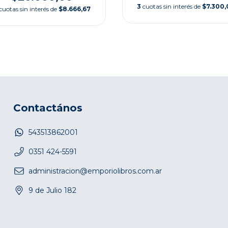
3
cuotas sin interés de
$7.300,
cuotas sin interés de
$8.666,67
Contactános
543513862001
0351 424-5591
administracion@emporiolibros.com.ar
9 de Julio 182