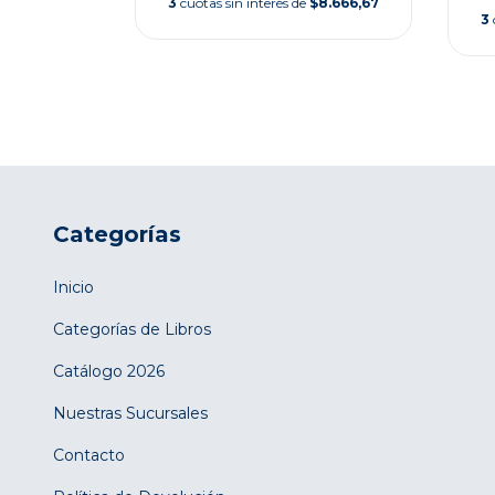
3
cuotas sin interés de
$8.666,67
,00
3
$9.533,33
Categorías
Inicio
Categorías de Libros
Catálogo 2026
Nuestras Sucursales
Contacto