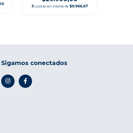
00
3
cuotas s
3
cuotas sin interés de
$9.966,67
Sigamos conectados