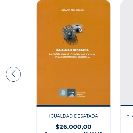
EL
IGUALDAD DESATADA
UINAS DE
CION
$26.000,00