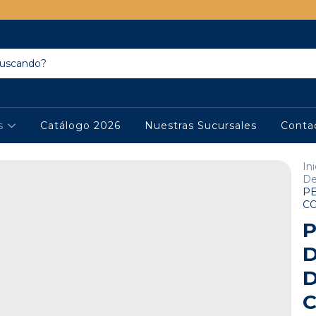
os
Catálogo 2026
Nuestras Sucursales
Conta
Ini
De
PE
C
P
D
C