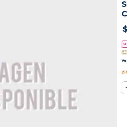
Ve
¡S