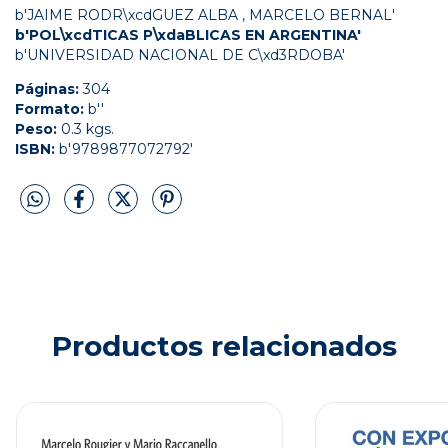
b'JAIME RODR\xcdGUEZ ALBA , MARCELO BERNAL'
b'POL\xcdTICAS P\xdaBLICAS EN ARGENTINA'
b'UNIVERSIDAD NACIONAL DE C\xd3RDOBA'
Páginas:
304
Formato:
b''
Peso:
0.3 kgs.
ISBN:
b'9789877072792'
Productos relacionados