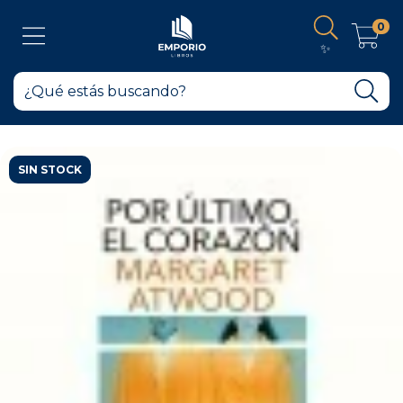
0
✨
SIN STOCK