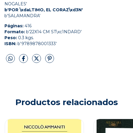
NOGALES'
b'POR \xdaLTIMO, EL CORAZ\xd3N'
b'SALAMANDRA'
Páginas:
416
Formato:
b'22X14 CM ST\xc1NDARD'
Peso:
0.3 kgs.
ISBN:
b'9789878001333'
Productos relacionados