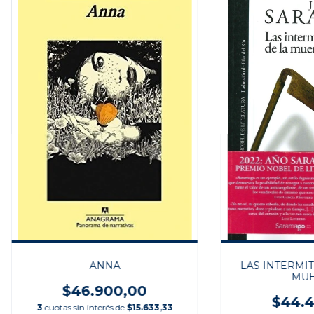
ANNA
LAS INTERMIT
MUE
$46.900,00
$44.4
3
cuotas sin interés de
$15.633,33