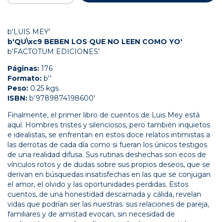
b'LUIS MEY'
b'QU\xc9 BEBEN LOS QUE NO LEEN COMO YO'
b'FACTOTUM EDICIONES'
Páginas:
176
Formato:
b''
Peso:
0.25 kgs.
ISBN:
b'9789874198600'
Finalmente, el primer libro de cuentos de Luis Mey está
aquí. Hombres tristes y silenciosos, pero también inquietos
e idealistas, se enfrentan en estos doce relatos intimistas a
las derrotas de cada día como si fueran los únicos testigos
de una realidad difusa. Sus rutinas deshechas son ecos de
vínculos rotos y de dudas sobre sus propios deseos, que se
derivan en búsquedas insatisfechas en las que se conjugan
el amor, el olvido y las oportunidades perdidas. Estos
cuentos, de una honestidad descarnada y cálida, revelan
vidas que podrían ser las nuestras: sus relaciones de pareja,
familiares y de amistad evocan, sin necesidad de