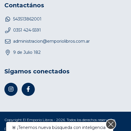
Contactános
543513862001
0351 424-5591
administracion@emporiolibros.com.ar
9 de Julio 182
Sigamos conectados
Copyright El Emporio Libros - 2026. Todos los derechos reservados.
🚨 ¡Tenemos nueva búsqueda con inteligencia
Defensa de las y los consumidores. Para reclamos
ingresá acá.
/