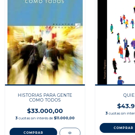
HISTORIAS PARA GENTE
QUIE
COMO TODOS
$43.9
$33.000,00
3
cuotas sin inte
3
cuotas sin interés de
$11.000,00