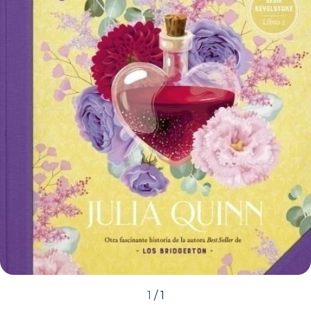
1
/
1