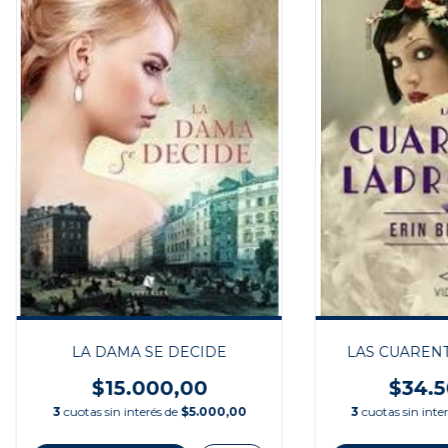
LA DAMA SE DECIDE
LAS CUAREN
$15.000,00
$34.5
3
cuotas sin interés de
$5.000,00
3
cuotas sin inte