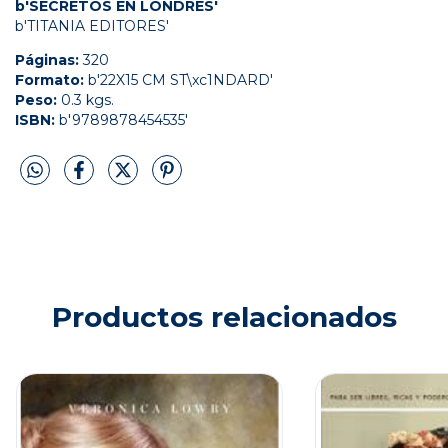
b'SECRETOS EN LONDRES'
b'TITANIA EDITORES'
Páginas:
320
Formato:
b'22X15 CM ST\xc1NDARD'
Peso:
0.3 kgs.
ISBN:
b'9789878454535'
Productos relacionados