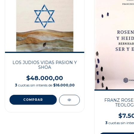
LOS JUDIOS VIDAS PASION Y
SHOA
$48.000,00
3
cuotas sin interés de
$16.000,00
FRANZ ROSE
TEOLOGÍ
CONTEM
$7.5
3
cuotas sin inte