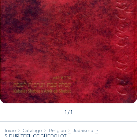
1
/
1
Inicio
>
Catalogo
>
Religión
>
Judaísmo
>
SIDUR TEFILOT GUEDOLOT