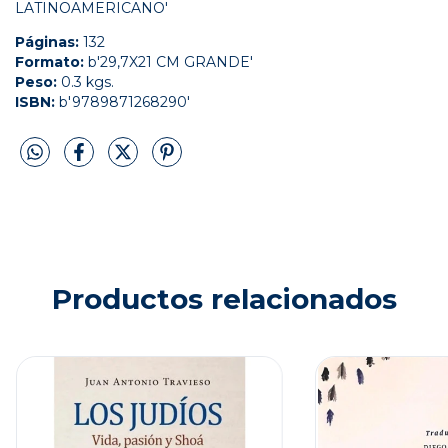
LATINOAMERICANO'
Páginas:
132
Formato:
b'29,7X21 CM GRANDE'
Peso:
0.3 kgs.
ISBN:
b'9789871268290'
Productos relacionados