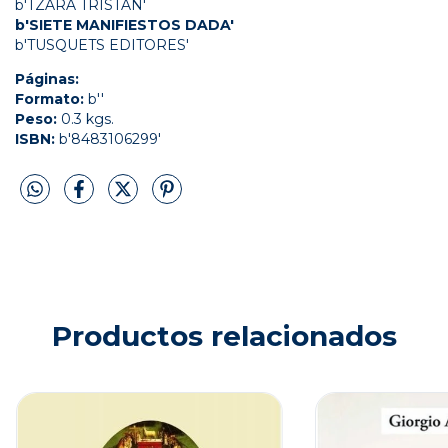
b'TZARA TRISTAN'
b'SIETE MANIFIESTOS DADA'
b'TUSQUETS EDITORES'
Páginas:
Formato:
b''
Peso:
0.3 kgs.
ISBN:
b'8483106299'
Productos relacionados