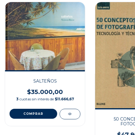
SALTEÑOS
$35.000,00
3
cuotas sin interés de
$11.666,67
50 CONC
FOTOG
$47.9