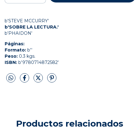
b'STEVE MCCURRY'
b'SOBRE LA LECTURA.'
b'PHAIDON'
Páginas:
Formato:
b''
Peso:
0.3 kgs.
ISBN:
b'9780714872582'
Productos relacionados