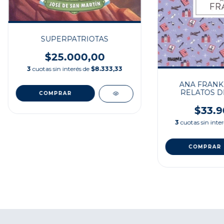
SUPERPATRIOTAS
$25.000,00
3
cuotas sin interés de
$8.333,33
ANA FRANK
RELATOS D
HIST
$33.9
3
cuotas sin inte