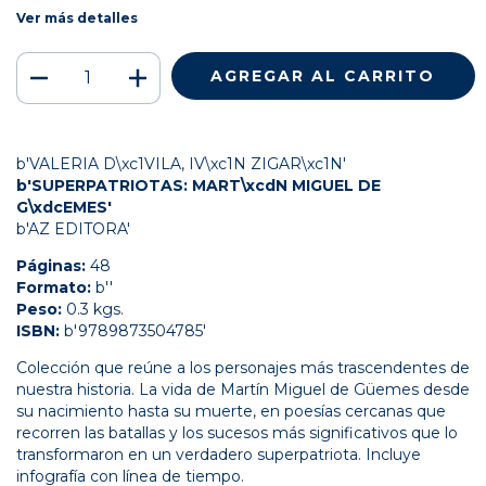
Ver más detalles
b'VALERIA D\xc1VILA, IV\xc1N ZIGAR\xc1N'
b'SUPERPATRIOTAS: MART\xcdN MIGUEL DE
G\xdcEMES'
b'AZ EDITORA'
Páginas:
48
Formato:
b''
Peso:
0.3 kgs.
ISBN:
b'9789873504785'
Colección que reúne a los personajes más trascendentes de
nuestra historia. La vida de Martín Miguel de Güemes desde
su nacimiento hasta su muerte, en poesías cercanas que
recorren las batallas y los sucesos más significativos que lo
transformaron en un verdadero superpatriota. Incluye
infografía con línea de tiempo.