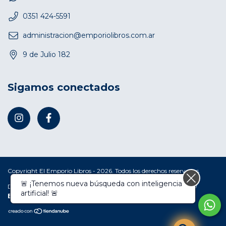
0351 424-5591
administracion@emporiolibros.com.ar
9 de Julio 182
Sigamos conectados
Copyright El Emporio Libros - 2026. Todos los derechos reservados.
🚨 ¡Tenemos nueva búsqueda con inteligencia
Defensa de las y los consumidores. Para reclamos
ingresá acá.
/
artificial! 🚨
Botón de arrepentimiento