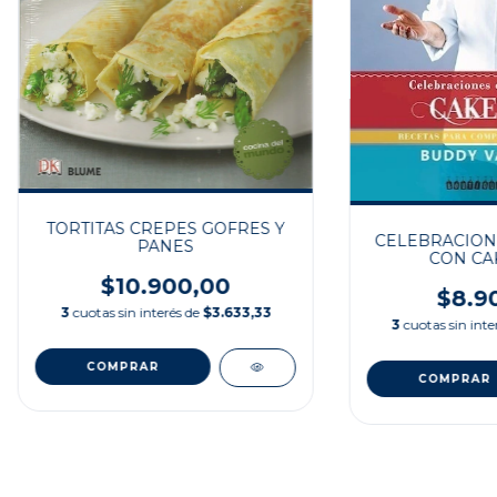
TORTITAS CREPES GOFRES Y
CELEBRACIONE
PANES
CON CA
$10.900,00
$8.9
3
cuotas sin interés de
$3.633,33
3
cuotas sin inte