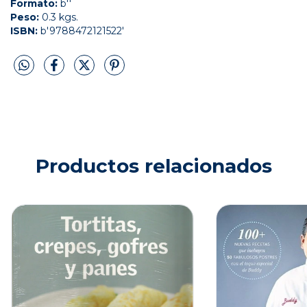
Formato:
b''
Peso:
0.3 kgs.
ISBN:
b'9788472121522'
Productos relacionados