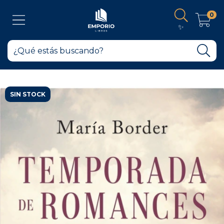
0
✨
SIN STOCK