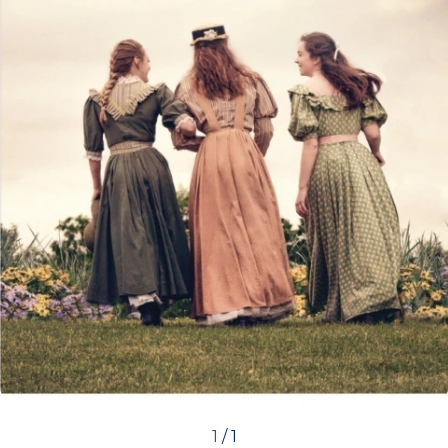
1
/
1