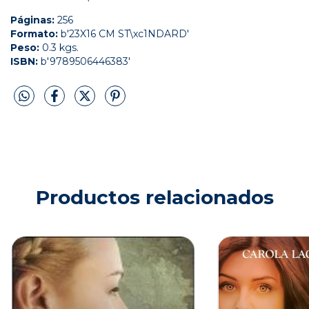
Páginas:
256
Formato:
b'23X16 CM ST\xc1NDARD'
Peso:
0.3 kgs.
ISBN:
b'9789506446383'
Productos relacionados