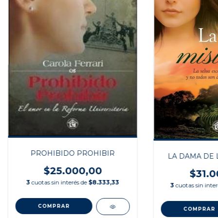
PROHIBIDO PROHIBIR
LA DAMA DE 
$25.000,00
$31.0
3
cuotas sin interés de
$8.333,33
3
cuotas sin inte