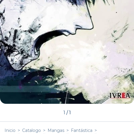
1
/
1
Inicio
>
Catalogo
>
Mangas
>
Fantástica
>