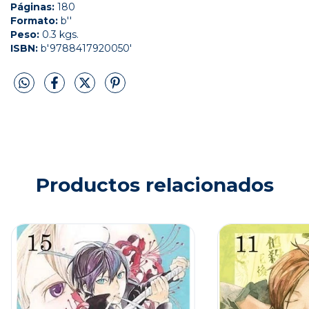
Páginas:
180
Formato:
b''
Peso:
0.3 kgs.
ISBN:
b'9788417920050'
Productos relacionados