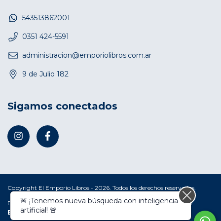
543513862001
0351 424-5591
administracion@emporiolibros.com.ar
9 de Julio 182
Sigamos conectados
Copyright El Emporio Libros - 2026. Todos los derechos reservados.
🚨 ¡Tenemos nueva búsqueda con inteligencia
Defensa de las y los consumidores. Para reclamos
ingresá acá.
/
artificial! 🚨
Botón de arrepentimiento