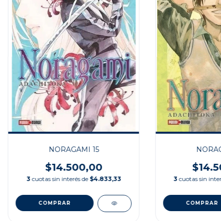
NORAGAMI 15
NORAG
$14.500,00
$14.5
3
cuotas sin interés de
$4.833,33
3
cuotas sin inte