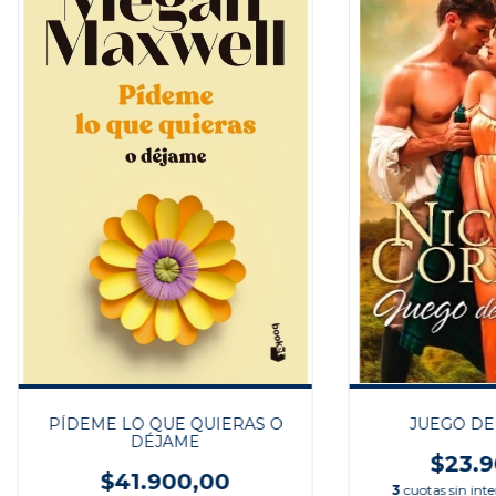
PÍDEME LO QUE QUIERAS O
JUEGO DE
DÉJAME
$23.9
$41.900,00
3
cuotas sin int