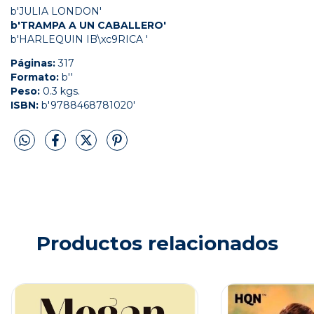
b'JULIA LONDON'
b'TRAMPA A UN CABALLERO'
b'HARLEQUIN IB\xc9RICA '
Páginas:
317
Formato:
b''
Peso:
0.3 kgs.
ISBN:
b'9788468781020'
Productos relacionados