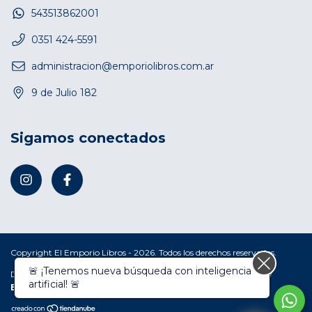
543513862001
0351 424-5591
administracion@emporiolibros.com.ar
9 de Julio 182
Sigamos conectados
Copyright El Emporio Libros - 2026. Todos los derechos reservados.
🚨 ¡Tenemos nueva búsqueda con inteligencia
Defensa de las y los consumidores. Para reclamos
ingresá acá.
/
artificial! 🚨
Botón de arrepentimiento