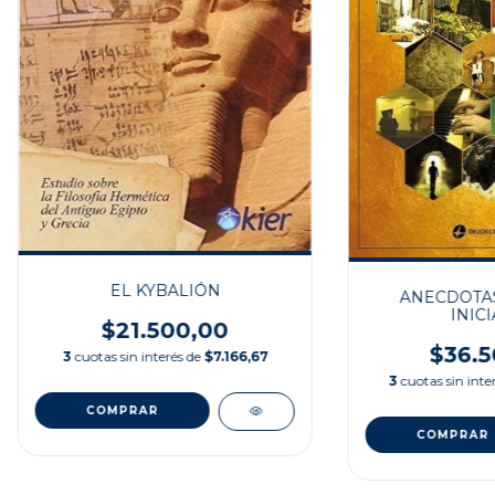
EL KYBALIÓN
ANECDOTAS
INICI
$21.500,00
$36.5
3
cuotas sin interés de
$7.166,67
3
cuotas sin inte