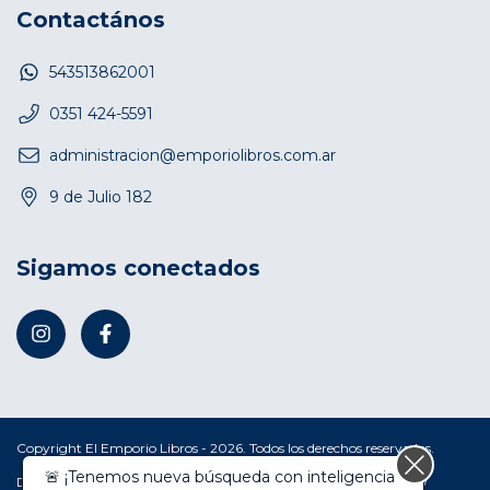
Contactános
543513862001
0351 424-5591
administracion@emporiolibros.com.ar
9 de Julio 182
Sigamos conectados
Copyright El Emporio Libros - 2026. Todos los derechos reservados.
🚨 ¡Tenemos nueva búsqueda con inteligencia
Defensa de las y los consumidores. Para reclamos
ingresá acá.
/