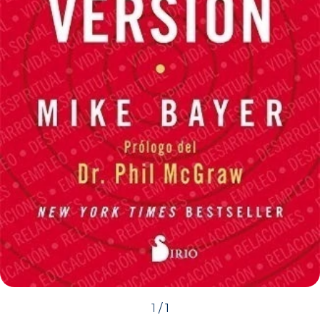
1
/
1