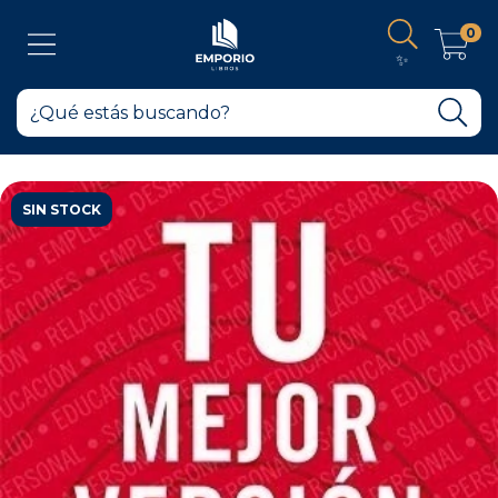
0
✨
SIN STOCK