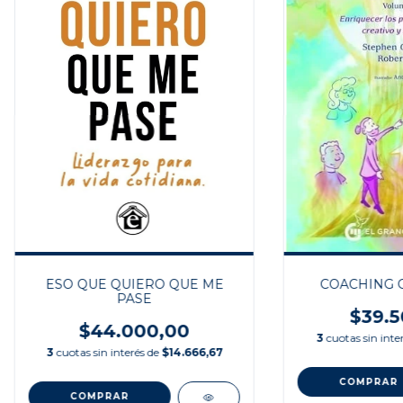
ESO QUE QUIERO QUE ME
COACHING 
PASE
$39.5
$44.000,00
3
cuotas sin inte
3
cuotas sin interés de
$14.666,67