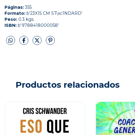
Páginas:
355
Formato:
b'23X15 CM ST\xc1NDARD'
Peso:
0.3 kgs.
ISBN:
b'9788418000058'
Productos relacionados