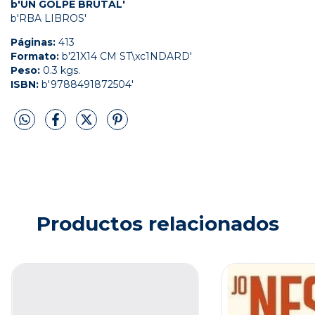
b'UN GOLPE BRUTAL'
b'RBA LIBROS'
Páginas:
413
Formato:
b'21X14 CM ST\xc1NDARD'
Peso:
0.3 kgs.
ISBN:
b'9788491872504'
Productos relacionados