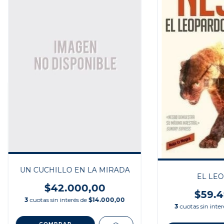
UN CUCHILLO EN LA MIRADA
EL LE
$42.000,00
$59.4
3
cuotas sin interés de
$14.000,00
3
cuotas sin inte