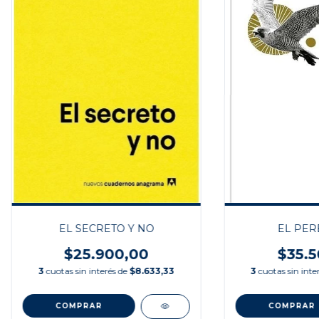
EL SECRETO Y NO
EL PER
$25.900,00
$35.5
3
cuotas sin interés de
$8.633,33
3
cuotas sin inte