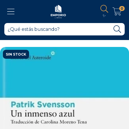
0
✨
SIN STOCK