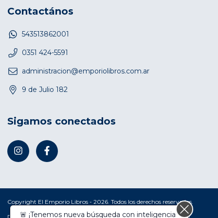
Contactános
543513862001
0351 424-5591
administracion@emporiolibros.com.ar
9 de Julio 182
Sigamos conectados
Copyright El Emporio Libros - 2026. Todos los derechos reservados.
🚨 ¡Tenemos nueva búsqueda con inteligencia
Defensa de las y los consumidores. Para reclamos
ingresá acá.
/