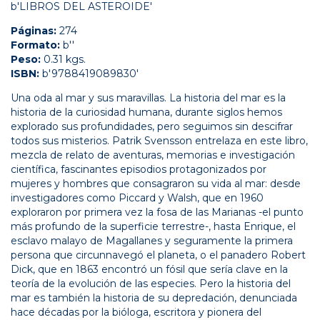
b'LIBROS DEL ASTEROIDE'
Páginas:
274
Formato:
b''
Peso:
0.31 kgs.
ISBN:
b'9788419089830'
Una oda al mar y sus maravillas. La historia del mar es la
historia de la curiosidad humana, durante siglos hemos
explorado sus profundidades, pero seguimos sin descifrar
todos sus misterios. Patrik Svensson entrelaza en este libro,
mezcla de relato de aventuras, memorias e investigación
científica, fascinantes episodios protagonizados por
mujeres y hombres que consagraron su vida al mar: desde
investigadores como Piccard y Walsh, que en 1960
exploraron por primera vez la fosa de las Marianas -el punto
más profundo de la superficie terrestre-, hasta Enrique, el
esclavo malayo de Magallanes y seguramente la primera
persona que circunnavegó el planeta, o el panadero Robert
Dick, que en 1863 encontró un fósil que sería clave en la
teoría de la evolución de las especies. Pero la historia del
mar es también la historia de su depredación, denunciada
hace décadas por la bióloga, escritora y pionera del