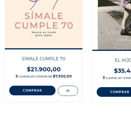
SÍMALE CUMPLE 70
EL HIJ
$21.900,00
$35.4
3
cuotas sin interés de
$7.300,00
3
cuotas sin inte