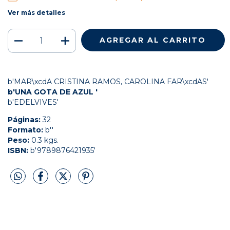
Ver más detalles
b'MAR\xcdA CRISTINA RAMOS, CAROLINA FAR\xcdAS'
b'UNA GOTA DE AZUL '
b'EDELVIVES'
Páginas:
32
Formato:
b''
Peso:
0.3 kgs.
ISBN:
b'9789876421935'