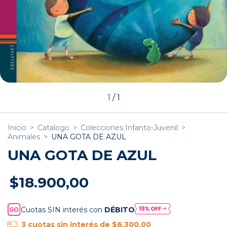
1
/
1
Inicio
>
Catalogo
>
Colecciones Infanto-Juvenil
>
Animales
>
UNA GOTA DE AZUL
UNA GOTA DE AZUL
$18.900,00
Cuotas SIN interés con
DÉBITO
3
cuotas sin interés de
$6.300,00