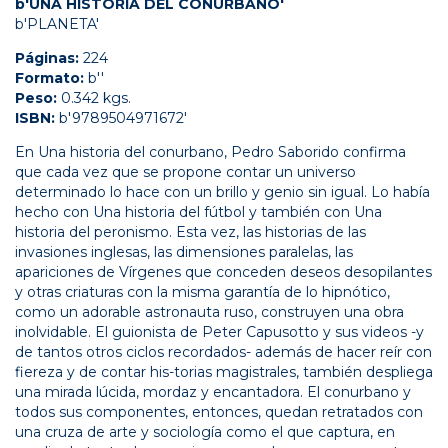
b'UNA HISTORIA DEL CONURBANO'
b'PLANETA'
Páginas:
224
Formato:
b''
Peso:
0.342 kgs.
ISBN:
b'9789504971672'
En Una historia del conurbano, Pedro Saborido confirma
que cada vez que se propone contar un universo
determinado lo hace con un brillo y genio sin igual. Lo había
hecho con Una historia del fútbol y también con Una
historia del peronismo. Esta vez, las historias de las
invasiones inglesas, las dimensiones paralelas, las
apariciones de Vírgenes que conceden deseos desopilantes
y otras criaturas con la misma garantía de lo hipnótico,
como un adorable astronauta ruso, construyen una obra
inolvidable. El guionista de Peter Capusotto y sus videos -y
de tantos otros ciclos recordados- además de hacer reír con
fiereza y de contar his-torias magistrales, también despliega
una mirada lúcida, mordaz y encantadora. El conurbano y
todos sus componentes, entonces, quedan retratados con
una cruza de arte y sociología como el que captura, en