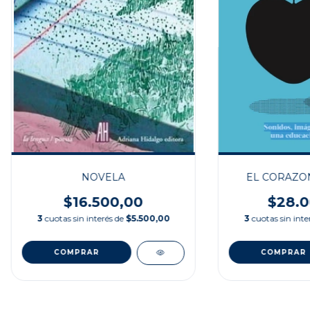
NOVELA
EL CORAZO
$16.500,00
$28.0
3
cuotas sin interés de
$5.500,00
3
cuotas sin inte