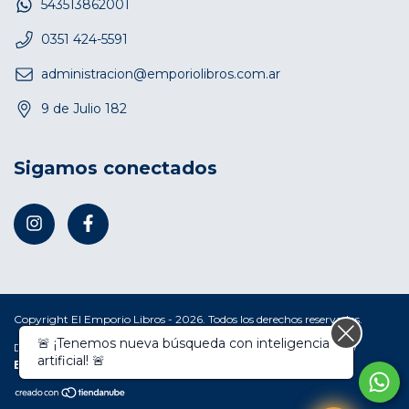
543513862001
0351 424-5591
administracion@emporiolibros.com.ar
9 de Julio 182
Sigamos conectados
Copyright El Emporio Libros - 2026. Todos los derechos reservados.
🚨 ¡Tenemos nueva búsqueda con inteligencia
Defensa de las y los consumidores. Para reclamos
ingresá acá.
/
artificial! 🚨
Botón de arrepentimiento