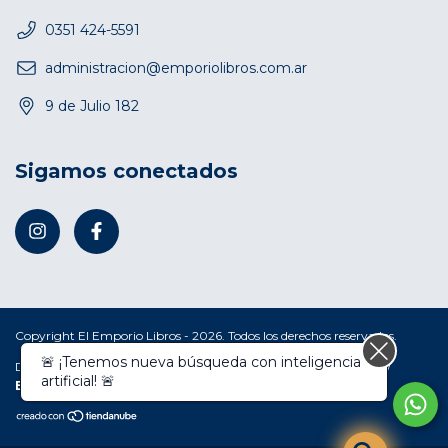
0351 424-5591
administracion@emporiolibros.com.ar
9 de Julio 182
Sigamos conectados
Copyright El Emporio Libros - 2026. Todos los derechos reservados.
🚨 ¡Tenemos nueva búsqueda con inteligencia
Defensa de las y los consumidores. Para reclamos
ingresá acá.
/
artificial! 🚨
Botón de arrepentimiento