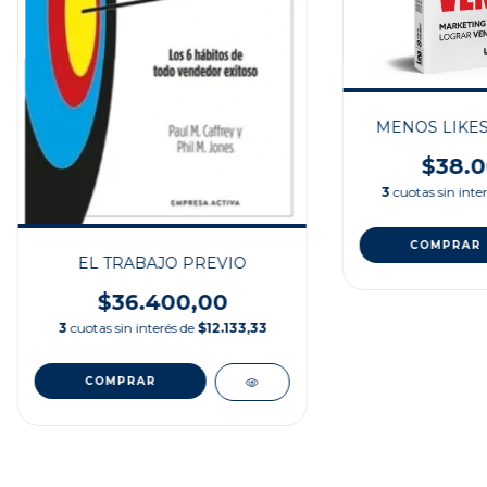
MENOS LIKES
$38.0
3
cuotas sin inte
EL TRABAJO PREVIO
$36.400,00
3
cuotas sin interés de
$12.133,33