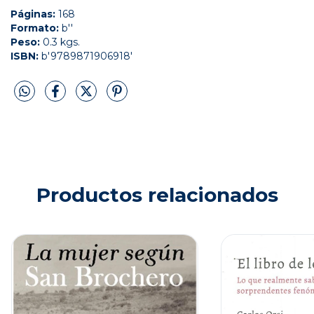
Páginas:
168
Formato:
b''
Peso:
0.3 kgs.
ISBN:
b'9789871906918'
Productos relacionados