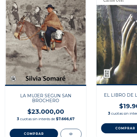
EL LIBRO DE 
LA MUJER SEGUN SAN
BROCHERO
$19.9
$23.000,00
3
cuotas sin inte
3
cuotas sin interés de
$7.666,67