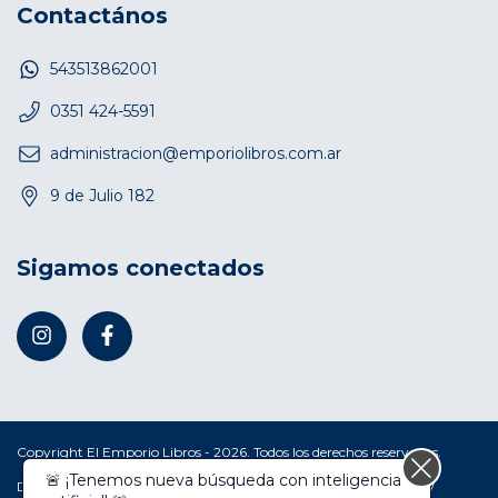
Contactános
543513862001
0351 424-5591
administracion@emporiolibros.com.ar
9 de Julio 182
Sigamos conectados
Copyright El Emporio Libros - 2026. Todos los derechos reservados.
🚨 ¡Tenemos nueva búsqueda con inteligencia
Defensa de las y los consumidores. Para reclamos
ingresá acá.
/