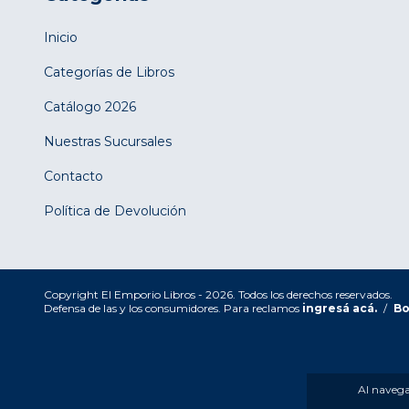
Inicio
Categorías de Libros
Catálogo 2026
Nuestras Sucursales
Contacto
Política de Devolución
Copyright El Emporio Libros - 2026. Todos los derechos reservados.
Defensa de las y los consumidores. Para reclamos
ingresá acá.
/
Bo
Al navegar