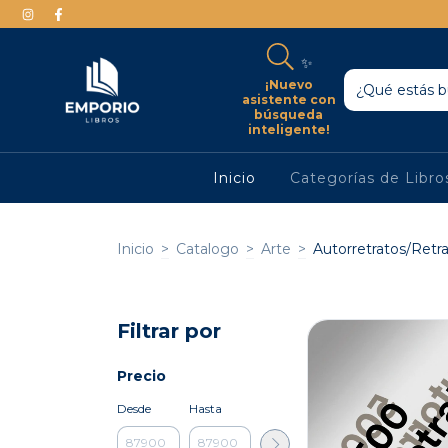
✨
¡Nuevo
asistente con
búsqueda
inteligente!
Inicio
Categorías de Libr
Inicio
>
Catalogo
>
Arte
>
Autorretratos/Retr
Filtrar por
Precio
Desde
Hasta