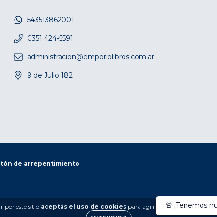
543513862001
0351 424-5591
administracion@emporiolibros.com.ar
9 de Julio 182
tón de arrepentimiento
 por este sitio
aceptás el uso de cookies
para agilizar tu experiencia de 