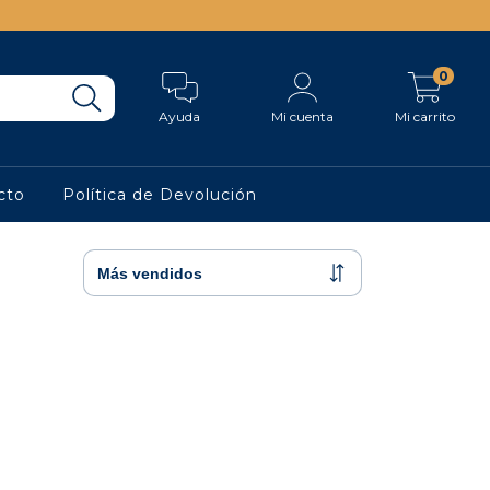
0
Ayuda
Mi cuenta
Mi carrito
cto
Política de Devolución