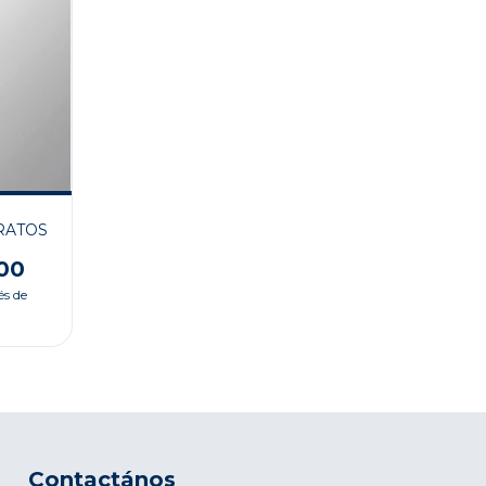
RATOS
00
és de
Contactános