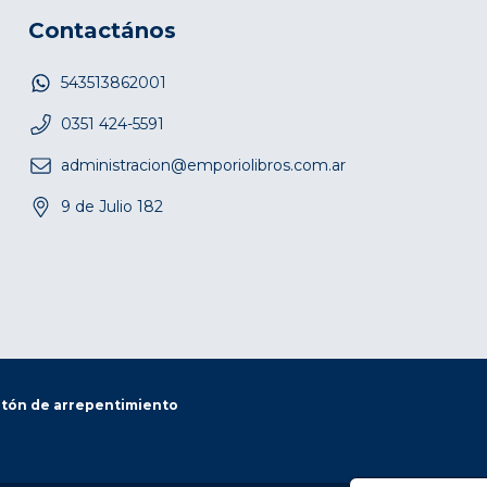
Contactános
543513862001
0351 424-5591
administracion@emporiolibros.com.ar
9 de Julio 182
tón de arrepentimiento