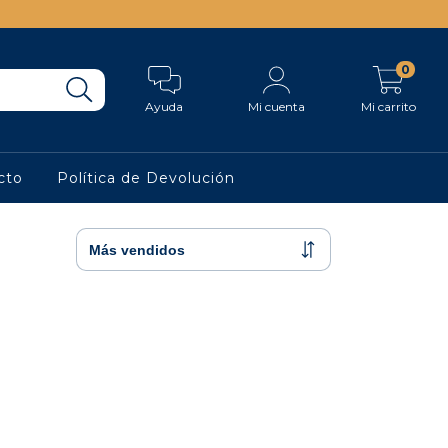
0
Ayuda
Mi cuenta
Mi carrito
cto
Política de Devolución