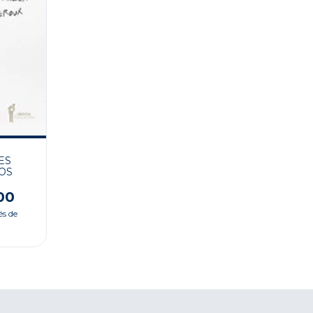
ES
OS
00
és de