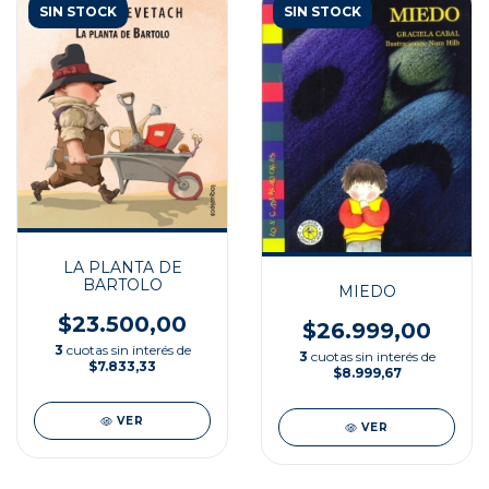
SIN STOCK
SIN STOCK
LA PLANTA DE
BARTOLO
MIEDO
$23.500,00
$26.999,00
3
cuotas sin interés de
3
cuotas sin interés de
$7.833,33
$8.999,67
VER
VER