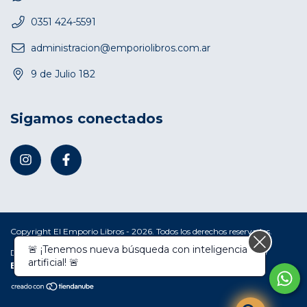
0351 424-5591
administracion@emporiolibros.com.ar
9 de Julio 182
Sigamos conectados
Copyright El Emporio Libros - 2026. Todos los derechos reservados.
🚨 ¡Tenemos nueva búsqueda con inteligencia
Defensa de las y los consumidores. Para reclamos
ingresá acá.
/
artificial! 🚨
Botón de arrepentimiento