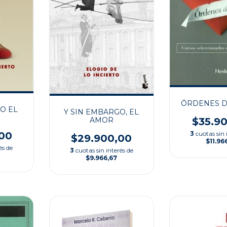
ÓRDENES D
O EL
Y SIN EMBARGO, EL
AMOR
$35.9
00
3
cuotas sin 
$29.900,00
$11.96
és de
3
cuotas sin interés de
$9.966,67