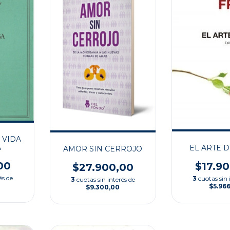
 VIDA
A
EL ARTE 
AMOR SIN CERROJO
00
$17.9
$27.900,00
és de
3
cuotas sin 
3
cuotas sin interés de
$5.966
$9.300,00