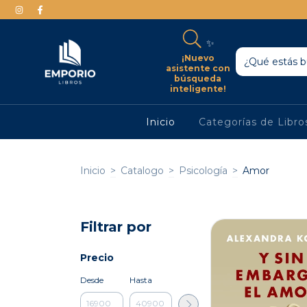
✨
¡Nuevo
asistente con
búsqueda
inteligente!
Inicio
Categorías de Libr
Inicio
>
Catalogo
>
Psicología
>
Amor
Filtrar por
Precio
Desde
Hasta