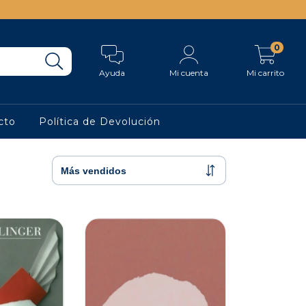
0
Ayuda
Mi cuenta
Mi carrito
cto
Política de Devolución