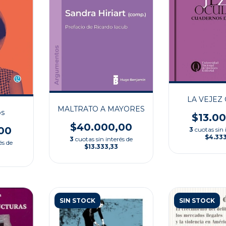
LA VEJEZ
MALTRATO A MAYORES
os
$13.0
$40.000,00
00
3
cuotas sin 
$4.33
3
cuotas sin interés de
és de
$13.333,33
SIN STOCK
SIN STOCK