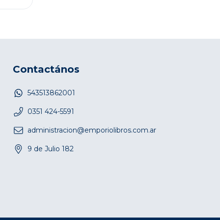
Contactános
543513862001
0351 424-5591
administracion@emporiolibros.com.ar
9 de Julio 182