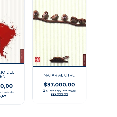
IO DEL
MATAR AL OTRO
MEN
$37.000,00
00,00
3
cuotas sin interés de
interés de
$12.333,33
6,67