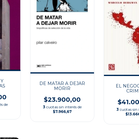
 Y
DE MATAR A DEJAR
EL NEGOC
AS
MORIR
CRI
00
$23.900,00
$41.0
és de
3
cuotas sin interés de
3
cuotas sin 
$7.966,67
$13.66