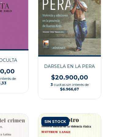
 OCULTA
DARSELA EN LA PERA
00,00
$20.900,00
interés de
3,33
3
cuotas sin interés de
$6.966,67
SIN STOCK