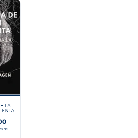
E LA
LENTA
00
és de